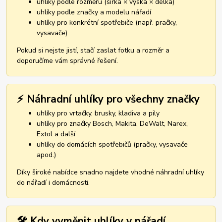
uhlíky podle rozměru (šířka × výška × délka)
uhlíky podle značky a modelu nářadí
uhlíky pro konkrétní spotřebiče (např. pračky,
vysavače)
Pokud si nejste jistí, stačí zaslat fotku a rozměr a
doporučíme vám správné řešení.
⚡ Náhradní uhlíky pro všechny značky
uhlíky pro vrtačky, brusky, kladiva a pily
uhlíky pro značky Bosch, Makita, DeWalt, Narex,
Extol a další
uhlíky do domácích spotřebičů (pračky, vysavače
apod.)
Díky široké nabídce snadno najdete vhodné náhradní uhlíky
do nářadí i domácnosti.
🛠️ Kdy vyměnit uhlíky v nářadí