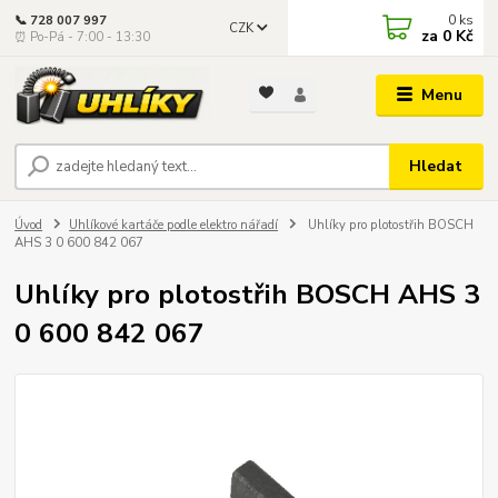
0
ks
📞 728 007 997
CZK
za
0 Kč
⏰ Po-Pá - 7:00 - 13:30
Menu
Hledat
Úvod
Uhlíkové kartáče podle elektro nářadí
Uhlíky pro plotostřih BOSCH
AHS 3 0 600 842 067
Uhlíky pro plotostřih BOSCH AHS 3
0 600 842 067