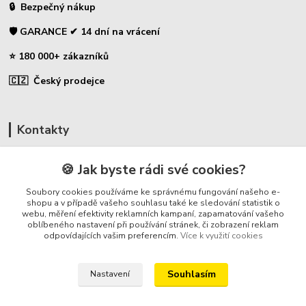
🔒 Bezpečný nákup
🛡️ GARANCE ✔ 14 dní na vrácení
⭐ 180 000+ zákazníků
🇨🇿 Český prodejce
Kontakty
☎ Uhlíky do nářadí
🍪 Jak byste rádi své cookies?
🛡️ Zákaznická podpora
Soubory cookies používáme ke správnému fungování našeho e-
📞 728 007 997
shopu a v případě vašeho souhlasu také ke sledování statistik o
webu, měření efektivity reklamních kampaní, zapamatování vašeho
⏰ Po-Pá - 7:00 - 13:30
oblíbeného nastavení při používání stránek, či zobrazení reklam
odpovídajících vašim preferencím.
Více k využití cookies
info@repulse.cz
Souhlasím
Nastavení