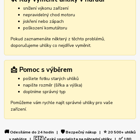
snížení výkonu zařízení
nepravidelný chod motoru
jiskření nebo zápach
poškození komutátoru
Pokud zaznamenáte některý z těchto problémů,
doporučujeme uhlíky co nejdříve vyměnit.
📩 Pomoc s výběrem
pošlete fotku starých uhlíků
napište rozměr (šířka a výška)
doplníme správný typ
Pomůžeme vám rychle najít správné uhlíky pro vaše
zařízení.
🚚
🛡️
⭐
Odesíláme do 24 hodin |
Bezpečný nákup |
20 500+ uhlíků
🇨🇿
✅
v nabídce |
Český specialista na náhradní uhlíky |
180