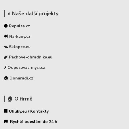
⭐ Naše další projekty
⚫
Repulse.cz
🔊
Na-kuny.cz
🪤
Sklopce.eu
🌿
Pachove-ohradniky.eu
⚡
Odpuzovac-mysi.cz
🏠
Donaradi.cz
🏠 O firmě
🏢 Uhliky.eu / Kontakty
🚚 Rychlé odeslání do 24 h