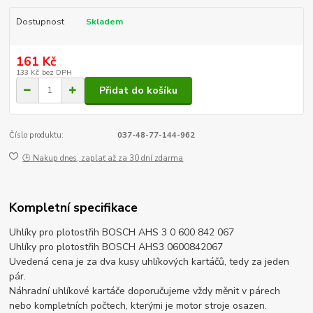
Dostupnost
Skladem
161 Kč
133 Kč
bez DPH
Přidat do košíku
Číslo produktu:
037-48-77-144-962
🕒 Nakup dnes, zaplať až za 30 dní zdarma
Kompletní specifikace
Uhlíky pro plotostřih BOSCH AHS 3 0 600 842 067
Uhlíky pro plotostřih BOSCH AHS3 0600842067
Uvedená cena je za dva kusy uhlíkových kartáčů, tedy za jeden
pár.
Náhradní uhlíkové kartáče doporučujeme vždy měnit v párech
nebo kompletních počtech, kterými je motor stroje osazen.