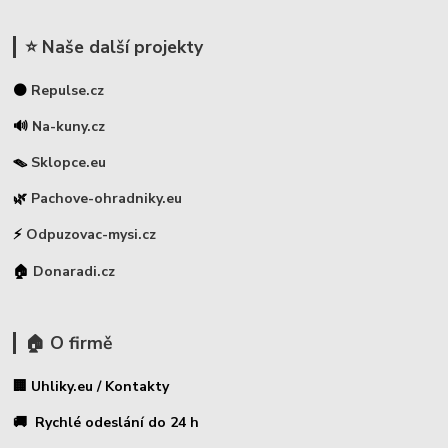
⭐ Naše další projekty
⚫
Repulse.cz
🔊
Na-kuny.cz
🪤
Sklopce.eu
🌿
Pachove-ohradniky.eu
⚡
Odpuzovac-mysi.cz
🏠
Donaradi.cz
🏠 O firmě
🏢 Uhliky.eu / Kontakty
🚚 Rychlé odeslání do 24 h