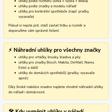
uhlíky podle rozměru (šířka × výška × délka)
uhlíky podle značky a modelu nářadí
uhlíky pro konkrétní spotřebiče (např. pračky,
vysavače)
Pokud si nejste jistí, stačí zaslat fotku a rozměr a
doporučíme vám správné řešení.
⚡ Náhradní uhlíky pro všechny značky
uhlíky pro vrtačky, brusky, kladiva a pily
uhlíky pro značky Bosch, Makita, DeWalt, Narex,
Extol a další
uhlíky do domácích spotřebičů (pračky, vysavače
apod.)
Díky široké nabídce snadno najdete vhodné náhradní uhlíky
do nářadí i domácnosti.
🛠️ Kdy vyměnit uhlíky v nářadí