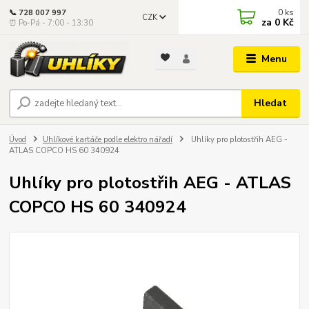
0
ks
📞 728 007 997
CZK
za
0 Kč
⏰ Po-Pá - 7:00 - 13:30
Menu
Hledat
Úvod
Uhlíkové kartáče podle elektro nářadí
Uhlíky pro plotostřih AEG -
ATLAS COPCO HS 60 340924
Uhlíky pro plotostřih AEG - ATLAS
COPCO HS 60 340924