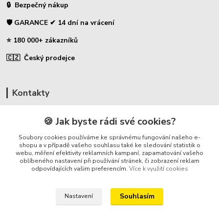
🔒 Bezpečný nákup
🛡️ GARANCE ✔ 14 dní na vrácení
⭐ 180 000+ zákazníků
🇨🇿 Český prodejce
Kontakty
☎ Uhlíky do nářadí
🍪 Jak byste rádi své cookies?
🛡️ Zákaznická podpora
Soubory cookies používáme ke správnému fungování našeho e-
📞 728 007 997
shopu a v případě vašeho souhlasu také ke sledování statistik o
webu, měření efektivity reklamních kampaní, zapamatování vašeho
⏰ Po-Pá - 7:00 - 13:30
oblíbeného nastavení při používání stránek, či zobrazení reklam
odpovídajících vašim preferencím.
Více k využití cookies
info@repulse.cz
Souhlasím
Nastavení