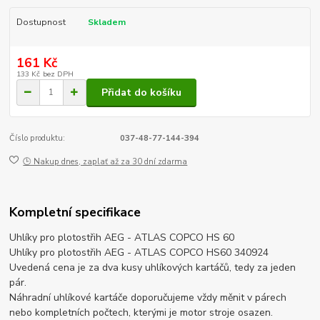
Dostupnost
Skladem
161 Kč
133 Kč
bez DPH
Přidat do košíku
Číslo produktu:
037-48-77-144-394
🕒 Nakup dnes, zaplať až za 30 dní zdarma
Kompletní specifikace
Uhlíky pro plotostřih AEG - ATLAS COPCO HS 60
Uhlíky pro plotostřih AEG - ATLAS COPCO HS60 340924
Uvedená cena je za dva kusy uhlíkových kartáčů, tedy za jeden
pár.
Náhradní uhlíkové kartáče doporučujeme vždy měnit v párech
nebo kompletních počtech, kterými je motor stroje osazen.