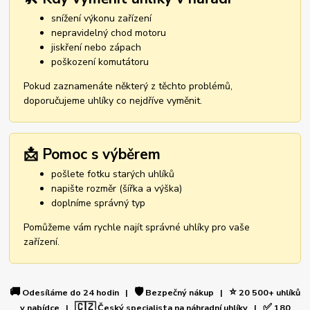
snížení výkonu zařízení
nepravidelný chod motoru
jiskření nebo zápach
poškození komutátoru
Pokud zaznamenáte některý z těchto problémů,
doporučujeme uhlíky co nejdříve vyměnit.
📩 Pomoc s výběrem
pošlete fotku starých uhlíků
napište rozměr (šířka a výška)
doplníme správný typ
Pomůžeme vám rychle najít správné uhlíky pro vaše
zařízení.
🚚
🛡️
⭐
Odesíláme do 24 hodin |
Bezpečný nákup |
20 500+ uhlíků
🇨🇿
✅
v nabídce |
Český specialista na náhradní uhlíky |
180