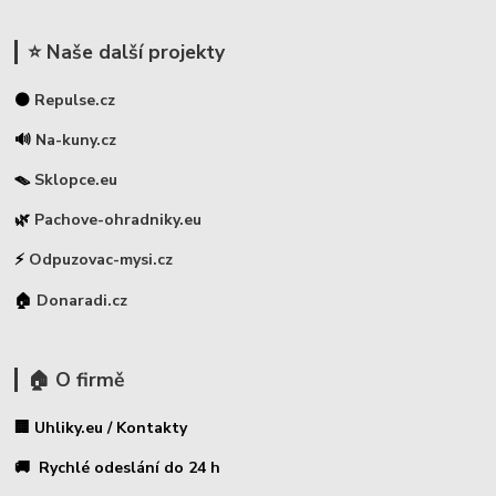
⭐ Naše další projekty
⚫
Repulse.cz
🔊
Na-kuny.cz
🪤
Sklopce.eu
🌿
Pachove-ohradniky.eu
⚡
Odpuzovac-mysi.cz
🏠
Donaradi.cz
🏠 O firmě
🏢 Uhliky.eu / Kontakty
🚚 Rychlé odeslání do 24 h