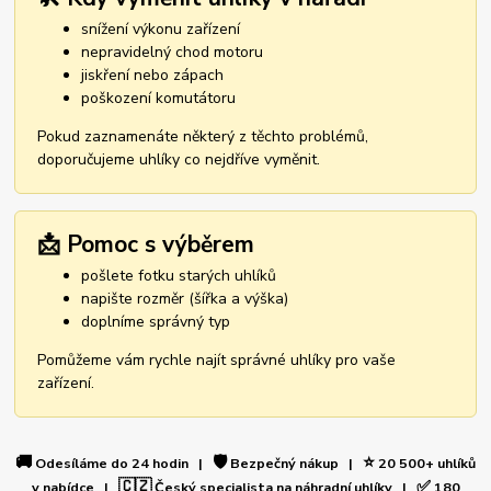
snížení výkonu zařízení
nepravidelný chod motoru
jiskření nebo zápach
poškození komutátoru
Pokud zaznamenáte některý z těchto problémů,
doporučujeme uhlíky co nejdříve vyměnit.
📩 Pomoc s výběrem
pošlete fotku starých uhlíků
napište rozměr (šířka a výška)
doplníme správný typ
Pomůžeme vám rychle najít správné uhlíky pro vaše
zařízení.
🚚
🛡️
⭐
Odesíláme do 24 hodin |
Bezpečný nákup |
20 500+ uhlíků
🇨🇿
✅
v nabídce |
Český specialista na náhradní uhlíky |
180