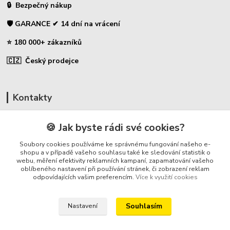
🔒 Bezpečný nákup
🛡️ GARANCE ✔ 14 dní na vrácení
⭐ 180 000+ zákazníků
🇨🇿 Český prodejce
Kontakty
☎ Uhlíky do nářadí
🍪 Jak byste rádi své cookies?
🛡️ Zákaznická podpora
Soubory cookies používáme ke správnému fungování našeho e-
📞 728 007 997
shopu a v případě vašeho souhlasu také ke sledování statistik o
webu, měření efektivity reklamních kampaní, zapamatování vašeho
⏰ Po-Pá - 7:00 - 13:30
oblíbeného nastavení při používání stránek, či zobrazení reklam
odpovídajících vašim preferencím.
Více k využití cookies
info@repulse.cz
Souhlasím
Nastavení