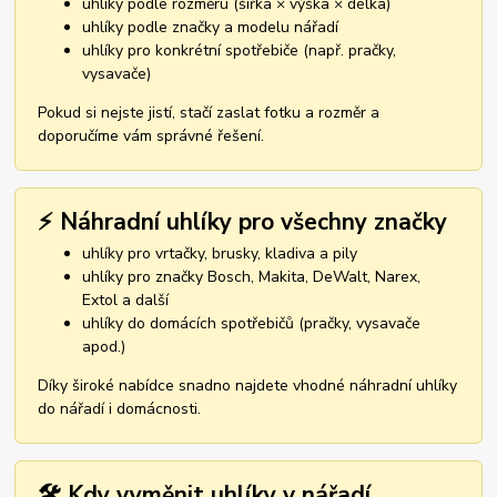
uhlíky podle rozměru (šířka × výška × délka)
uhlíky podle značky a modelu nářadí
uhlíky pro konkrétní spotřebiče (např. pračky,
vysavače)
Pokud si nejste jistí, stačí zaslat fotku a rozměr a
doporučíme vám správné řešení.
⚡ Náhradní uhlíky pro všechny značky
uhlíky pro vrtačky, brusky, kladiva a pily
uhlíky pro značky Bosch, Makita, DeWalt, Narex,
Extol a další
uhlíky do domácích spotřebičů (pračky, vysavače
apod.)
Díky široké nabídce snadno najdete vhodné náhradní uhlíky
do nářadí i domácnosti.
🛠️ Kdy vyměnit uhlíky v nářadí