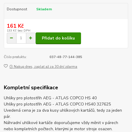
Dostupnost
Skladem
161 Kč
133 Kč
bez DPH
Přidat do košíku
Číslo produktu:
037-48-77-144-385
🕒 Nakup dnes, zaplať až za 30 dní zdarma
Kompletní specifikace
Uhlíky pro plotostřih AEG - ATLAS COPCO HS 40
Uhlíky pro plotostřih AEG - ATLAS COPCO HS40 327625
Uvedená cena je za dva kusy uhlíkových kartáčů, tedy za jeden
pár.
Náhradní uhlíkové kartáče doporučujeme vždy měnit v párech
nebo kompletních počtech, kterými je motor stroje osazen.