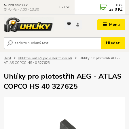
0
ks
📞 728 007 997
CZK
za
0 Kč
⏰ Po-Pá - 7:00 - 13:30
Menu
Hledat
Úvod
Uhlíkové kartáče podle elektro nářadí
Uhlíky pro plotostřih AEG -
ATLAS COPCO HS 40 327625
Uhlíky pro plotostřih AEG - ATLAS
COPCO HS 40 327625