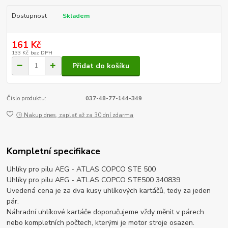
Dostupnost
Skladem
161 Kč
133 Kč
bez DPH
Přidat do košíku
Číslo produktu:
037-48-77-144-349
🕒 Nakup dnes, zaplať až za 30 dní zdarma
Kompletní specifikace
Uhlíky pro pilu AEG - ATLAS COPCO STE 500
Uhlíky pro pilu AEG - ATLAS COPCO STE500 340839
Uvedená cena je za dva kusy uhlíkových kartáčů, tedy za jeden
pár.
Náhradní uhlíkové kartáče doporučujeme vždy měnit v párech
nebo kompletních počtech, kterými je motor stroje osazen.