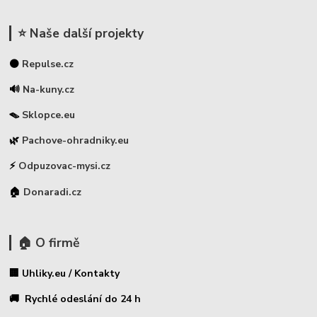
⭐ Naše další projekty
⚫
Repulse.cz
🔊
Na-kuny.cz
🪤
Sklopce.eu
🌿
Pachove-ohradniky.eu
⚡
Odpuzovac-mysi.cz
🏠
Donaradi.cz
🏠 O firmě
🏢 Uhliky.eu / Kontakty
🚚 Rychlé odeslání do 24 h