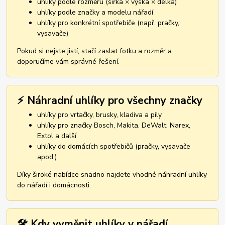
uhlíky podle rozměru (šířka × výška × délka)
uhlíky podle značky a modelu nářadí
uhlíky pro konkrétní spotřebiče (např. pračky,
vysavače)
Pokud si nejste jistí, stačí zaslat fotku a rozměr a
doporučíme vám správné řešení.
⚡ Náhradní uhlíky pro všechny značky
uhlíky pro vrtačky, brusky, kladiva a pily
uhlíky pro značky Bosch, Makita, DeWalt, Narex,
Extol a další
uhlíky do domácích spotřebičů (pračky, vysavače
apod.)
Díky široké nabídce snadno najdete vhodné náhradní uhlíky
do nářadí i domácnosti.
🛠️ Kdy vyměnit uhlíky v nářadí