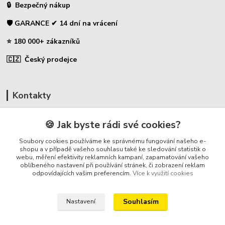
🔒 Bezpečný nákup
🛡️ GARANCE ✔ 14 dní na vrácení
⭐ 180 000+ zákazníků
🇨🇿 Český prodejce
Kontakty
☎ Uhlíky do nářadí
🍪 Jak byste rádi své cookies?
🛡️ Zákaznická podpora
Soubory cookies používáme ke správnému fungování našeho e-
📞 728 007 997
shopu a v případě vašeho souhlasu také ke sledování statistik o
webu, měření efektivity reklamních kampaní, zapamatování vašeho
⏰ Po-Pá - 7:00 - 13:30
oblíbeného nastavení při používání stránek, či zobrazení reklam
odpovídajících vašim preferencím.
Více k využití cookies
info@repulse.cz
Souhlasím
Nastavení