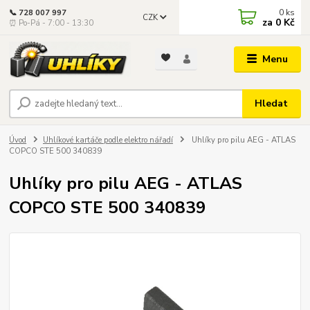
0
ks
📞 728 007 997
CZK
za
0 Kč
⏰ Po-Pá - 7:00 - 13:30
Menu
Hledat
Úvod
Uhlíkové kartáče podle elektro nářadí
Uhlíky pro pilu AEG - ATLAS
COPCO STE 500 340839
Uhlíky pro pilu AEG - ATLAS
COPCO STE 500 340839