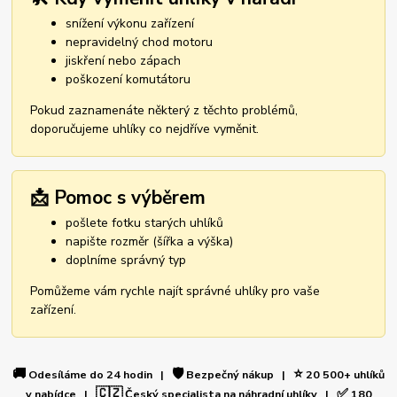
snížení výkonu zařízení
nepravidelný chod motoru
jiskření nebo zápach
poškození komutátoru
Pokud zaznamenáte některý z těchto problémů,
doporučujeme uhlíky co nejdříve vyměnit.
📩 Pomoc s výběrem
pošlete fotku starých uhlíků
napište rozměr (šířka a výška)
doplníme správný typ
Pomůžeme vám rychle najít správné uhlíky pro vaše
zařízení.
🚚
🛡️
⭐
Odesíláme do 24 hodin |
Bezpečný nákup |
20 500+ uhlíků
🇨🇿
✅
v nabídce |
Český specialista na náhradní uhlíky |
180