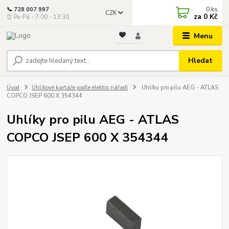
0
ks
📞 728 007 997
CZK
za
0 Kč
⏰ Po-Pá - 7:00 - 13:30
Menu
Hledat
Úvod
Uhlíkové kartáče podle elektro nářadí
Uhlíky pro pilu AEG - ATLAS
COPCO JSEP 600 X 354344
Uhlíky pro pilu AEG - ATLAS
COPCO JSEP 600 X 354344