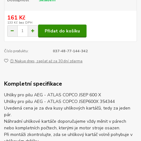
161 Kč
133 Kč
bez DPH
Přidat do košíku
Číslo produktu:
037-48-77-144-342
🕒 Nakup dnes, zaplať až za 30 dní zdarma
Kompletní specifikace
Uhlíky pro pilu AEG - ATLAS COPCO JSEP 600 X
Uhlíky pro pilu AEG - ATLAS COPCO JSEP600X 354344
Uvedená cena je za dva kusy uhlíkových kartáčů, tedy za jeden
pár.
Náhradní uhlíkové kartáče doporučujeme vždy měnit v párech
nebo kompletních počtech, kterými je motor stroje osazen.
Při montáži zkontrolujte, zda se uhlíkový kartáč volně pohybuje v