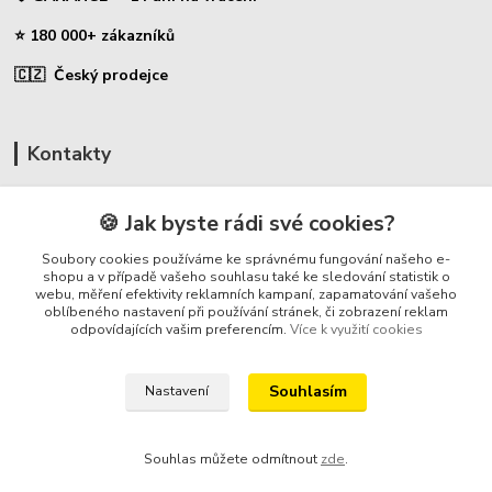
⭐ 180 000+ zákazníků
🇨🇿 Český prodejce
Kontakty
☎ Uhlíky do nářadí
🍪 Jak byste rádi své cookies?
🛡️ Zákaznická podpora
Soubory cookies používáme ke správnému fungování našeho e-
📞 728 007 997
shopu a v případě vašeho souhlasu také ke sledování statistik o
webu, měření efektivity reklamních kampaní, zapamatování vašeho
⏰ Po-Pá - 7:00 - 13:30
oblíbeného nastavení při používání stránek, či zobrazení reklam
odpovídajících vašim preferencím.
Více k využití cookies
info@repulse.cz
Souhlasím
Nastavení
Souhlas můžete odmítnout
zde
.
REPULSE s.r.o. | www.uhliky.eu | 2015-2026 © Hradec Králové