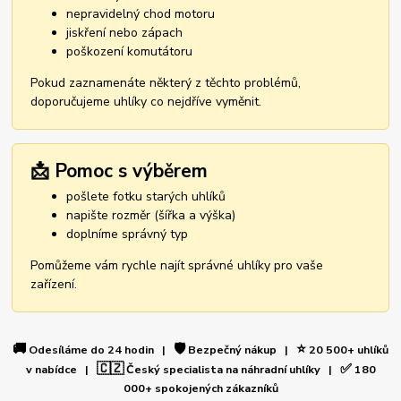
nepravidelný chod motoru
jiskření nebo zápach
poškození komutátoru
Pokud zaznamenáte některý z těchto problémů,
doporučujeme uhlíky co nejdříve vyměnit.
📩 Pomoc s výběrem
pošlete fotku starých uhlíků
napište rozměr (šířka a výška)
doplníme správný typ
Pomůžeme vám rychle najít správné uhlíky pro vaše
zařízení.
🚚
🛡️
⭐
Odesíláme do 24 hodin |
Bezpečný nákup |
20 500+ uhlíků
🇨🇿
✅
v nabídce |
Český specialista na náhradní uhlíky |
180
000+ spokojených zákazníků