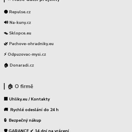
⚫
Repulse.cz
🔊
Na-kuny.cz
🪤
Sklopce.eu
🌿
Pachove-ohradniky.eu
⚡
Odpuzovac-mysi.cz
🏠
Donaradi.cz
🏠 O firmě
🏢 Uhliky.eu / Kontakty
🚚 Rychlé odeslání do 24 h
🔒 Bezpečný nákup
🛡️ GARANCE ✔ 14 dní na vrácení