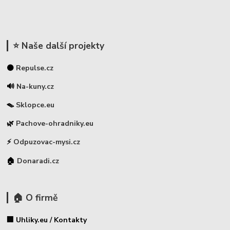
⭐ Naše další projekty
⚫
Repulse.cz
🔊
Na-kuny.cz
🪤
Sklopce.eu
🌿
Pachove-ohradniky.eu
⚡
Odpuzovac-mysi.cz
🏠
Donaradi.cz
🏠 O firmě
🏢 Uhliky.eu / Kontakty