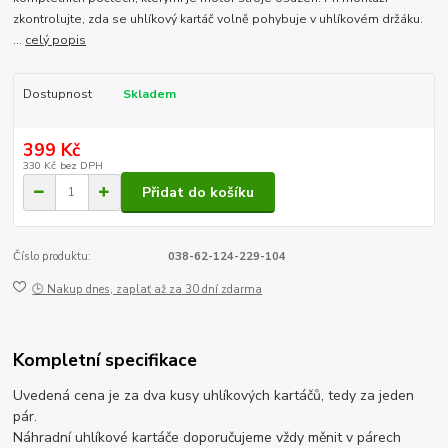
zkontrolujte, zda se uhlíkový kartáč volně pohybuje v uhlíkovém držáku.
...
celý popis
Dostupnost
Skladem
399 Kč
330 Kč
bez DPH
Přidat do košíku
Číslo produktu:
038-62-124-229-104
🕒 Nakup dnes, zaplať až za 30 dní zdarma
Kompletní specifikace
Uvedená cena je za dva kusy uhlíkových kartáčů, tedy za jeden
pár.
Náhradní uhlíkové kartáče doporučujeme vždy měnit v párech