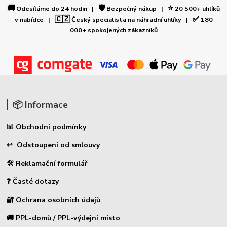
🚚
🛡️
⭐
Odesíláme do 24 hodin |
Bezpečný nákup |
20 500+ uhlíků
🇨🇿
✅
v nabídce |
Český specialista na náhradní uhlíky |
180
000+ spokojených zákazníků
📦 Informace
📊 Obchodní podmínky
↩ Odstoupení od smlouvy
🛠 Reklamační formulář
❓ Časté dotazy
🔐 Ochrana osobních údajů
🚚 PPL-domů / PPL-výdejní místo