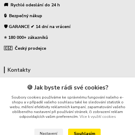
🚚 Rychlé odeslání do 24 h
🔒 Bezpečný nákup
🛡️ GARANCE ✔ 14 dní na vrácení
⭐ 180 000+ zákazníků
🇨🇿 Český prodejce
Kontakty
☎ Uhlíky do nářadí
🍪 Jak byste rádi své cookies?
🛡️ Zákaznická podpora
Soubory cookies používáme ke správnému fungování našeho e-
📞 728 007 997
shopu a v případě vašeho souhlasu také ke sledování statistik o
webu, měření efektivity reklamních kampaní, zapamatování vašeho
⏰ Po-Pá - 7:00 - 13:30
oblíbeného nastavení při používání stránek, či zobrazení reklam
odpovídajících vašim preferencím.
Více k využití cookies
info@repulse.cz
Souhlasím
Nastavení