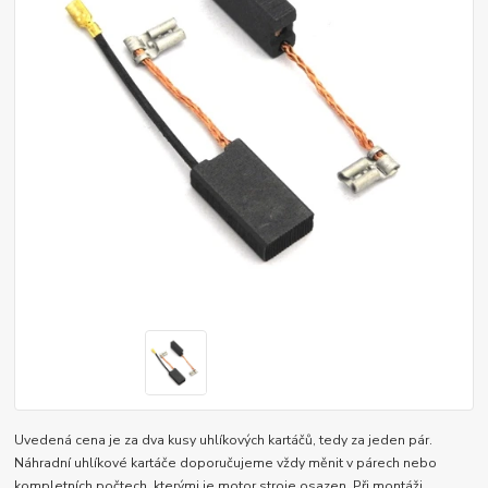
Uvedená cena je za dva kusy uhlíkových kartáčů, tedy za jeden pár.
Náhradní uhlíkové kartáče doporučujeme vždy měnit v párech nebo
kompletních počtech, kterými je motor stroje osazen. Při montáži