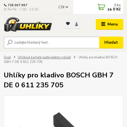
0
ks
📞 728 007 997
CZK
za
0 Kč
⏰ Po-Pá - 7:00 - 13:30
Menu
Hledat
Úvod
Uhlíkové kartáče podle elektro nářadí
Uhlíky pro kladivo BOSCH
GBH 7 DE 0 611 235 705
Uhlíky pro kladivo BOSCH GBH 7
DE 0 611 235 705