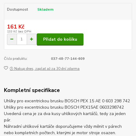
Dostupnost
Skladem
161 Kč
133 Kč
bez DPH
Přidat do košíku
Číslo produktu:
037-48-77-144-609
🕒 Nakup dnes, zaplať až za 30 dní zdarma
Kompletní specifikace
Uhlíky pro excentrickou brusku BOSCH PEX 15 AE 0 603 298 742
Uhlíky pro excentrickou brusku BOSCH PEX15AE 0603298742
Uvedená cena je za dva kusy uhlíkových kartáčů, tedy za jeden
pár.
Náhradní uhlíkové kartáče doporučujeme vždy měnit v párech
nebo kompletních počtech, kterými je motor stroje osazen.