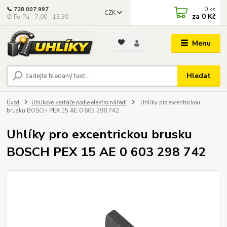
0
ks
📞 728 007 997
CZK
za
0 Kč
⏰ Po-Pá - 7:00 - 13:30
Menu
Hledat
Úvod
Uhlíkové kartáče podle elektro nářadí
Uhlíky pro excentrickou
brusku BOSCH PEX 15 AE 0 603 298 742
Uhlíky pro excentrickou brusku
BOSCH PEX 15 AE 0 603 298 742