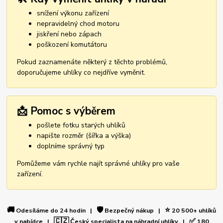
snížení výkonu zařízení
nepravidelný chod motoru
jiskření nebo zápach
poškození komutátoru
Pokud zaznamenáte některý z těchto problémů,
doporučujeme uhlíky co nejdříve vyměnit.
📩 Pomoc s výběrem
pošlete fotku starých uhlíků
napište rozměr (šířka a výška)
doplníme správný typ
Pomůžeme vám rychle najít správné uhlíky pro vaše
zařízení.
🚚
🛡️
⭐
Odesíláme do 24 hodin |
Bezpečný nákup |
20 500+ uhlíků
🇨🇿
✅
v nabídce |
Český specialista na náhradní uhlíky |
180