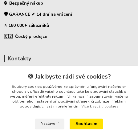
🔒 Bezpečný nákup
🛡️ GARANCE ✔ 14 dní na vrácení
⭐ 180 000+ zákazníků
🇨🇿 Český prodejce
Kontakty
☎ Uhlíky do nářadí
🍪 Jak byste rádi své cookies?
🛡️ Zákaznická podpora
Soubory cookies používáme ke správnému fungování našeho e-
📞 728 007 997
shopu a v případě vašeho souhlasu také ke sledování statistik o
webu, měření efektivity reklamních kampaní, zapamatování vašeho
⏰ Po-Pá - 7:00 - 13:30
oblíbeného nastavení při používání stránek, či zobrazení reklam
odpovídajících vašim preferencím.
Více k využití cookies
info@repulse.cz
Souhlasím
Nastavení