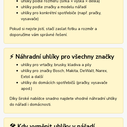
uhlíky podle rozměru (šířka × výška × délka)
uhlíky podle značky a modelu nářadí
uhlíky pro konkrétní spotřebiče (např. pračky,
vysavače)
Pokud si nejste jistí, stačí zaslat fotku a rozměr a
doporučíme vám správné řešení.
⚡ Náhradní uhlíky pro všechny značky
uhlíky pro vrtačky, brusky, kladiva a pily
uhlíky pro značky Bosch, Makita, DeWalt, Narex,
Extol a další
uhlíky do domácích spotřebičů (pračky, vysavače
apod.)
Díky široké nabídce snadno najdete vhodné náhradní uhlíky
do nářadí i domácnosti.
🛠️ Kdy vyměnit uhlíky v nářadí