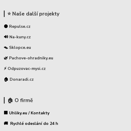
⭐ Naše další projekty
⚫
Repulse.cz
🔊
Na-kuny.cz
🪤
Sklopce.eu
🌿
Pachove-ohradniky.eu
⚡
Odpuzovac-mysi.cz
🏠
Donaradi.cz
🏠 O firmě
🏢 Uhliky.eu / Kontakty
🚚 Rychlé odeslání do 24 h