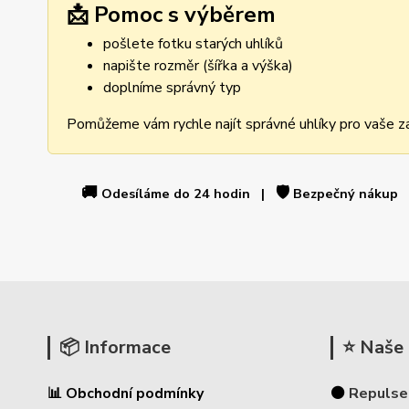
📩 Pomoc s výběrem
pošlete fotku starých uhlíků
napište rozměr (šířka a výška)
doplníme správný typ
Pomůžeme vám rychle najít správné uhlíky pro vaše za
🚚
🛡️
Odesíláme do 24 hodin |
Bezpečný nákup
📦 Informace
⭐ Naše 
📊 Obchodní podmínky
⚫
Repulse