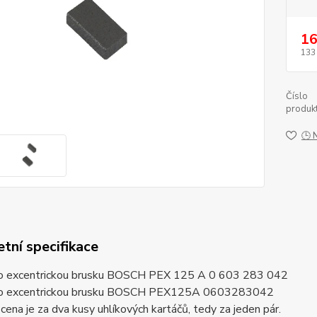
16
133
Číslo
produkt
🕒 
tní specifikace
ro excentrickou brusku BOSCH PEX 125 A 0 603 283 042
ro excentrickou brusku BOSCH PEX125A 0603283042
ena je za dva kusy uhlíkových kartáčů, tedy za jeden pár.