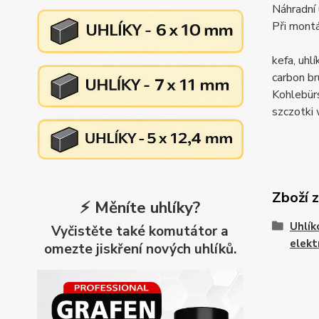
Náhradní 
Při montá
kefa, uh
carbon 
Kohlebü
szczotk
Zboží 
⚡ Měníte uhlíky?
Uhlík
Vyčistěte také komutátor a
elekt
omezte jiskření nových uhlíků.