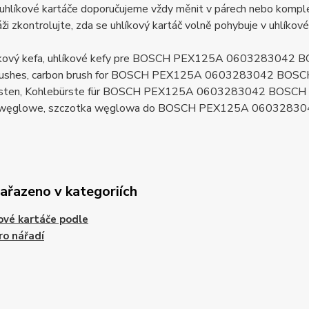
uhlíkové kartáče doporučujeme vždy měnit v párech nebo komplet
ži zkontrolujte, zda se uhlíkový kartáč volně pohybuje v uhlíkov
líkový kefa, uhlíkové kefy pre BOSCH PEX125A 0603283042
brushes, carbon brush for BOSCH PEX125A 0603283042 BOS
rsten, Kohlebürste für BOSCH PEX125A 0603283042 BOSCH
i węglowe, szczotka węglowa do BOSCH PEX125A 0603283
zařazeno v kategoriích
ové kartáče podle
ro nářadí