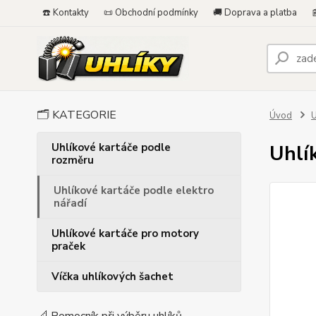
☎️ Kontakty
📜 Obchodní podmínky
🚚 Doprava a platba

🗂️ KATEGORIE
Úvod
U
Uhlíkové kartáče podle
Uhlí
rozměru
Uhlíkové kartáče podle elektro
nářadí
Uhlíkové kartáče pro motory
praček
Víčka uhlíkových šachet