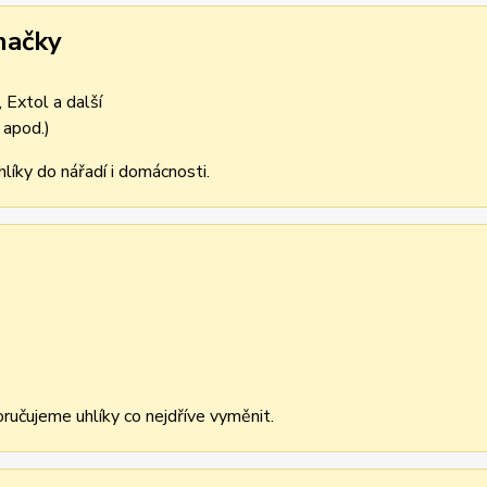
načky
 Extol a další
 apod.)
líky do nářadí i domácnosti.
učujeme uhlíky co nejdříve vyměnit.