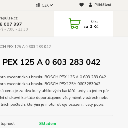
Přihlášení
CZK
repulse.cz
0
ks
28 007 997
za
0 Kč
á - 7:00 - 13:30
OSCH PEX 125 A 0 603 283 042
H PEX 125 A 0 603 283 042
 pro excentrickou brusku BOSCH PEX 125 A 0 603 283 042
 pro excentrickou brusku BOSCH PEX125A 0603283042
á cena je za dva kusy uhlíkových kartáčů, tedy za jeden pár.
ní uhlíkové kartáče doporučujeme vždy měnit v párech nebo
tních počtech, kterými je motor stroje osazen...
celý popis
tupnost
Skladem