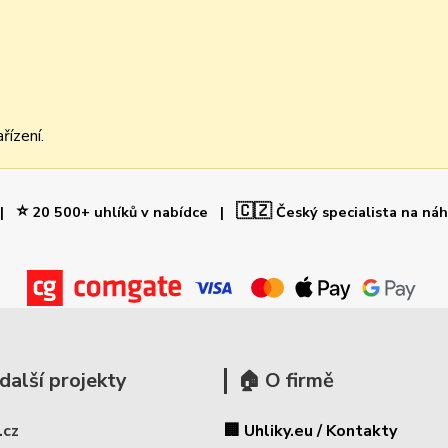
řízení.
⭐
🇨🇿
 |
20 500+ uhlíků v nabídce |
Český specialista na ná
další projekty
🏠 O firmě
.cz
🏢 Uhliky.eu / Kontakty