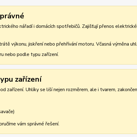
správné
rického nářadí i domácích spotřebičů. Zajišťují přenos elektrické
átě výkonu, jiskření nebo přehřívání motoru. Včasná výměna uhlík
ru nebo podle typu zařízení.
ypu zařízení
d zařízení. Uhlíky se liší nejen rozměrem, ale i tvarem, zakonče
ysavače)
oporučíme vám správné řešení.