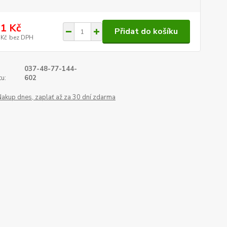
1 Kč
Přidat do košíku
 Kč
bez DPH
037-48-77-144-
u:
602
Nakup dnes, zaplať až za 30 dní zdarma