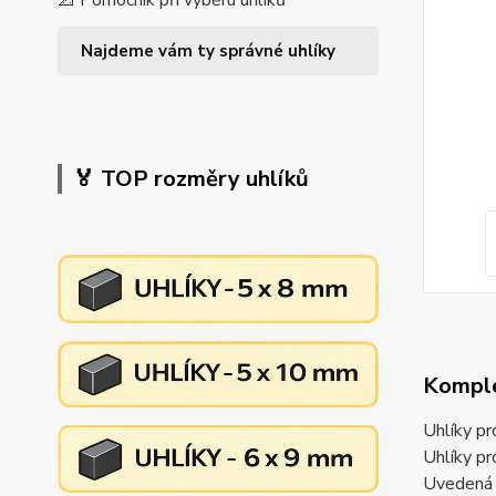
📐 Pomocník při výběru uhlíků
Najdeme vám ty správné uhlíky
🏅 TOP rozměry uhlíků
Komple
Uhlíky p
Uhlíky p
Uvedená c