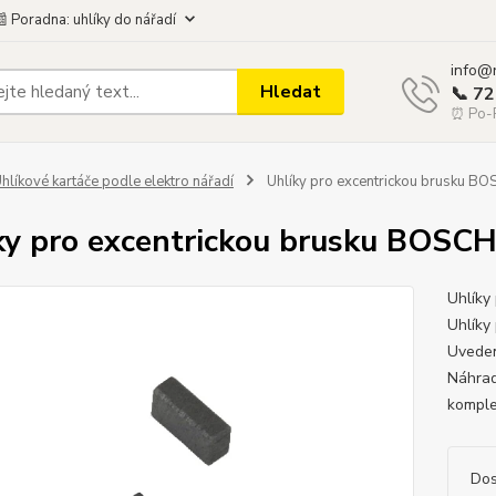
 Poradna: uhlíky do nářadí
info@
Hledat
📞 7
⏰ Po-P
hlíkové kartáče podle elektro nářadí
Uhlíky pro excentrickou brusku B
ky pro excentrickou brusku BOSC
Uhlíky
Uhlíky
Uveden
Náhrad
komple
Dos