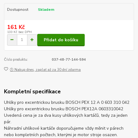
Dostupnost
Skladem
161 Kč
133 Kč
bez DPH
Přidat do košíku
Číslo produktu:
037-48-77-144-594
🕒 Nakup dnes, zaplať až za 30 dní zdarma
Kompletní specifikace
Uhlíky pro excentrickou brusku BOSCH PEX 12 A 0 603 310 042
Uhlíky pro excentrickou brusku BOSCH PEX12A 0603310042
Uvedená cena je za dva kusy uhlíkových kartáčů, tedy za jeden
pár.
Náhradní uhlíkové kartáče doporučujeme vždy měnit v párech
nebo kompletních počtech, kterými je motor stroje osazen.