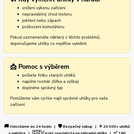
snížení výkonu zařízení
nepravidelný chod motoru
jiskření nebo zápach
poškození komutátoru
Pokud zaznamenáte některý z těchto problémů,
doporučujeme uhlíky co nejdříve vyměnit.
📩 Pomoc s výběrem
pošlete fotku starých uhlíků
napište rozměr (šířka a výška)
doplníme správný typ
Pomůžeme vám rychle najít správné uhlíky pro vaše
zařízení.
🚚
🛡️
⭐
Odesíláme do 24 hodin |
Bezpečný nákup |
20 500+ uhlíků
🇨🇿
✅
v nabídce |
Český specialista na náhradní uhlíky |
180