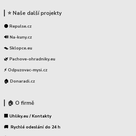
⭐ Naše další projekty
⚫
Repulse.cz
🔊
Na-kuny.cz
🪤
Sklopce.eu
🌿
Pachove-ohradniky.eu
⚡
Odpuzovac-mysi.cz
🏠
Donaradi.cz
🏠 O firmě
🏢 Uhliky.eu / Kontakty
🚚 Rychlé odeslání do 24 h