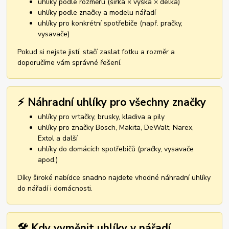
uhlíky podle rozměru (šířka × výška × délka)
uhlíky podle značky a modelu nářadí
uhlíky pro konkrétní spotřebiče (např. pračky,
vysavače)
Pokud si nejste jistí, stačí zaslat fotku a rozměr a
doporučíme vám správné řešení.
⚡ Náhradní uhlíky pro všechny značky
uhlíky pro vrtačky, brusky, kladiva a pily
uhlíky pro značky Bosch, Makita, DeWalt, Narex,
Extol a další
uhlíky do domácích spotřebičů (pračky, vysavače
apod.)
Díky široké nabídce snadno najdete vhodné náhradní uhlíky
do nářadí i domácnosti.
🛠️ Kdy vyměnit uhlíky v nářadí