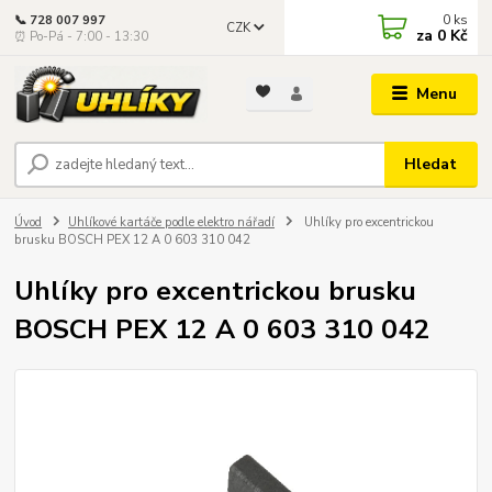
0
ks
📞 728 007 997
CZK
za
0 Kč
⏰ Po-Pá - 7:00 - 13:30
Menu
Hledat
Úvod
Uhlíkové kartáče podle elektro nářadí
Uhlíky pro excentrickou
brusku BOSCH PEX 12 A 0 603 310 042
Uhlíky pro excentrickou brusku
BOSCH PEX 12 A 0 603 310 042