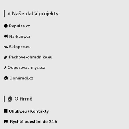
⭐ Naše další projekty
⚫
Repulse.cz
🔊
Na-kuny.cz
🪤
Sklopce.eu
🌿
Pachove-ohradniky.eu
⚡
Odpuzovac-mysi.cz
🏠
Donaradi.cz
🏠 O firmě
🏢 Uhliky.eu / Kontakty
🚚 Rychlé odeslání do 24 h