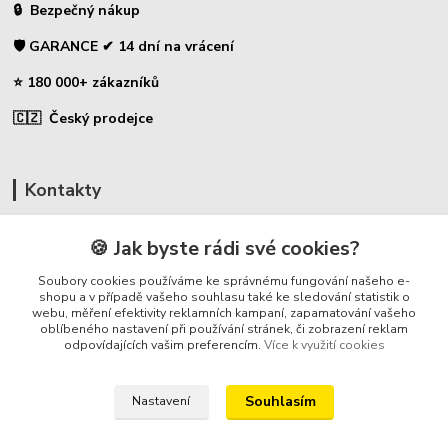
🔒 Bezpečný nákup
🛡️ GARANCE ✔ 14 dní na vrácení
⭐ 180 000+ zákazníků
🇨🇿 Český prodejce
Kontakty
☎ Uhlíky do nářadí
🍪 Jak byste rádi své cookies?
🛡️ Zákaznická podpora
Soubory cookies používáme ke správnému fungování našeho e-
📞 728 007 997
shopu a v případě vašeho souhlasu také ke sledování statistik o
webu, měření efektivity reklamních kampaní, zapamatování vašeho
⏰ Po-Pá - 7:00 - 13:30
oblíbeného nastavení při používání stránek, či zobrazení reklam
odpovídajících vašim preferencím.
Více k využití cookies
info@repulse.cz
Souhlasím
Nastavení