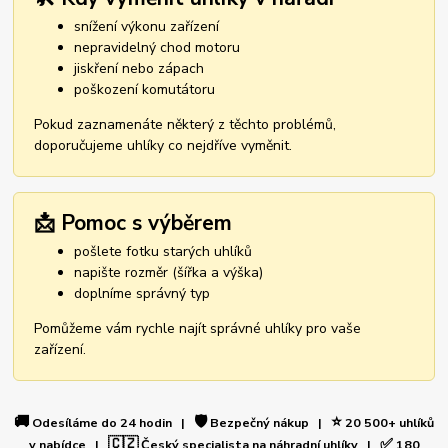
snížení výkonu zařízení
nepravidelný chod motoru
jiskření nebo zápach
poškození komutátoru
Pokud zaznamenáte některý z těchto problémů,
doporučujeme uhlíky co nejdříve vyměnit.
📩 Pomoc s výběrem
pošlete fotku starých uhlíků
napište rozměr (šířka a výška)
doplníme správný typ
Pomůžeme vám rychle najít správné uhlíky pro vaše
zařízení.
🚚
🛡️
⭐
Odesíláme do 24 hodin |
Bezpečný nákup |
20 500+ uhlíků
🇨🇿
✅
v nabídce |
Český specialista na náhradní uhlíky |
180