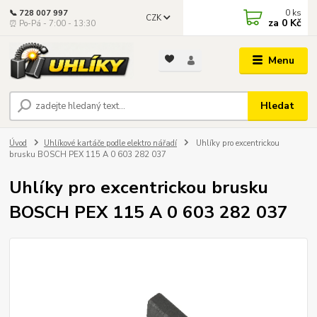
0
ks
📞 728 007 997
CZK
za
0 Kč
⏰ Po-Pá - 7:00 - 13:30
Menu
Hledat
Úvod
Uhlíkové kartáče podle elektro nářadí
Uhlíky pro excentrickou
brusku BOSCH PEX 115 A 0 603 282 037
Uhlíky pro excentrickou brusku
BOSCH PEX 115 A 0 603 282 037