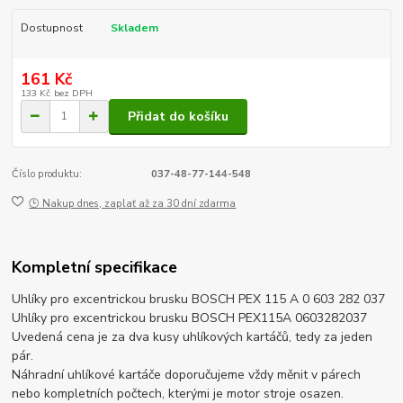
Dostupnost
Skladem
161 Kč
133 Kč
bez DPH
Přidat do košíku
Číslo produktu:
037-48-77-144-548
🕒 Nakup dnes, zaplať až za 30 dní zdarma
Kompletní specifikace
Uhlíky pro excentrickou brusku BOSCH PEX 115 A 0 603 282 037
Uhlíky pro excentrickou brusku BOSCH PEX115A 0603282037
Uvedená cena je za dva kusy uhlíkových kartáčů, tedy za jeden
pár.
Náhradní uhlíkové kartáče doporučujeme vždy měnit v párech
nebo kompletních počtech, kterými je motor stroje osazen.