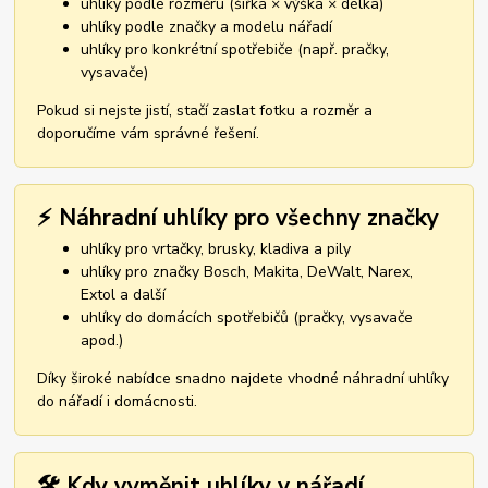
uhlíky podle rozměru (šířka × výška × délka)
uhlíky podle značky a modelu nářadí
uhlíky pro konkrétní spotřebiče (např. pračky,
vysavače)
Pokud si nejste jistí, stačí zaslat fotku a rozměr a
doporučíme vám správné řešení.
⚡ Náhradní uhlíky pro všechny značky
uhlíky pro vrtačky, brusky, kladiva a pily
uhlíky pro značky Bosch, Makita, DeWalt, Narex,
Extol a další
uhlíky do domácích spotřebičů (pračky, vysavače
apod.)
Díky široké nabídce snadno najdete vhodné náhradní uhlíky
do nářadí i domácnosti.
🛠️ Kdy vyměnit uhlíky v nářadí