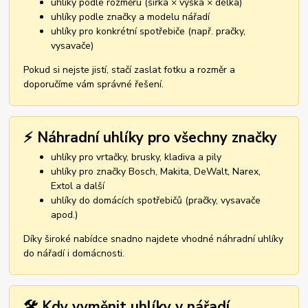
uhlíky podle rozměru (šířka × výška × délka)
uhlíky podle značky a modelu nářadí
uhlíky pro konkrétní spotřebiče (např. pračky,
vysavače)
Pokud si nejste jistí, stačí zaslat fotku a rozměr a
doporučíme vám správné řešení.
⚡ Náhradní uhlíky pro všechny značky
uhlíky pro vrtačky, brusky, kladiva a pily
uhlíky pro značky Bosch, Makita, DeWalt, Narex,
Extol a další
uhlíky do domácích spotřebičů (pračky, vysavače
apod.)
Díky široké nabídce snadno najdete vhodné náhradní uhlíky
do nářadí i domácnosti.
🛠️ Kdy vyměnit uhlíky v nářadí