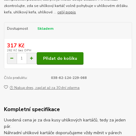
zkontrolujte, zda se uhlíkový kartáč volně pohybuje v uhlíkovém držáku.
kefa, uhlíkový kefa, uhlíkové ...
celý popis
Dostupnost
Skladem
317 Kč
262 Kč
bez DPH
Přidat do košíku
Číslo produktu:
038-62-124-229-068
🕒 Nakup dnes, zaplať až za 30 dní zdarma
Kompletní specifikace
Uvedená cena je za dva kusy uhlíkových kartáčů, tedy za jeden
pár.
Náhradní uhlíkové kartáče doporučujeme vždy měnit v párech