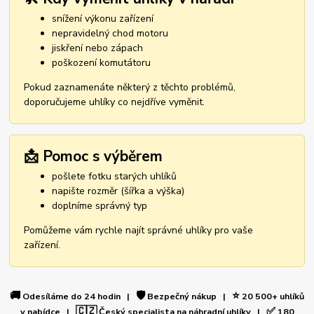
snížení výkonu zařízení
nepravidelný chod motoru
jiskření nebo zápach
poškození komutátoru
Pokud zaznamenáte některý z těchto problémů,
doporučujeme uhlíky co nejdříve vyměnit.
📩 Pomoc s výběrem
pošlete fotku starých uhlíků
napište rozměr (šířka a výška)
doplníme správný typ
Pomůžeme vám rychle najít správné uhlíky pro vaše
zařízení.
🚚
🛡️
⭐
Odesíláme do 24 hodin |
Bezpečný nákup |
20 500+ uhlíků
🇨🇿
✅
v nabídce |
Český specialista na náhradní uhlíky |
180