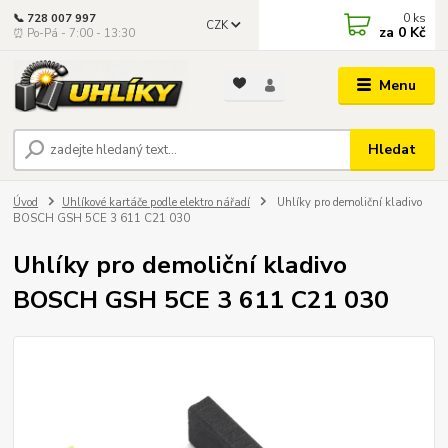
0
ks
📞 728 007 997
CZK
za
0 Kč
⏰ Po-Pá - 7:00 - 13:30
Menu
Hledat
Úvod
Uhlíkové kartáče podle elektro nářadí
Uhlíky pro demoliční kladivo
BOSCH GSH 5CE 3 611 C21 030
Uhlíky pro demoliční kladivo
BOSCH GSH 5CE 3 611 C21 030