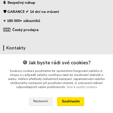
🔒 Bezpečný nákup
🛡️ GARANCE ✔ 14 dní na vrácení
⭐ 180 000+ zákazníků
🇨🇿 Český prodejce
Kontakty
☎ Uhlíky do nářadí
🍪 Jak byste rádi své cookies?
🛡️ Zákaznická podpora
Soubory cookies používáme ke správnému fungování našeho e-
📞 728 007 997
shopu a v případě vašeho souhlasu také ke sledování statistik o
webu, měření efektivity reklamních kampaní, zapamatování vašeho
⏰ Po-Pá - 7:00 - 13:30
oblíbeného nastavení při používání stránek, či zobrazení reklam
odpovídajících vašim preferencím.
Více k využití cookies
info@repulse.cz
Souhlasím
Nastavení