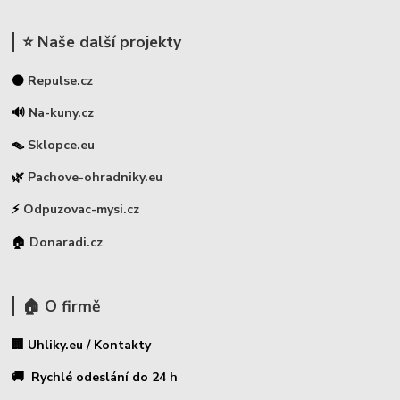
⭐ Naše další projekty
⚫
Repulse.cz
🔊
Na-kuny.cz
🪤
Sklopce.eu
🌿
Pachove-ohradniky.eu
⚡
Odpuzovac-mysi.cz
🏠
Donaradi.cz
🏠 O firmě
🏢 Uhliky.eu / Kontakty
🚚 Rychlé odeslání do 24 h