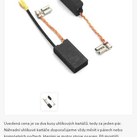
Uvedená cena je za dva kusy uhlíkových kartáčů, tedy za jeden pár.
Náhradní uhlíkové kartáče doporučujeme vždy měnit v párech nebo
kompletních počtech, kterými je motor stroje osazen. Při montáži