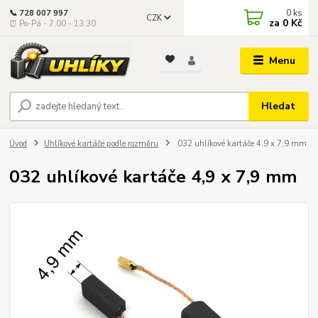
0
ks
📞 728 007 997
CZK
za
0 Kč
⏰ Po-Pá - 7:00 - 13:30
Menu
Hledat
Úvod
Uhlíkové kartáče podle rozměru
032 uhlíkové kartáče 4,9 x 7,9 mm
032 uhlíkové kartáče 4,9 x 7,9 mm