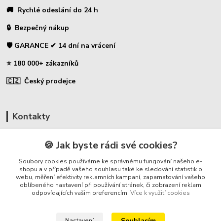
🚚 Rychlé odeslání do 24 h
🔒 Bezpečný nákup
🛡️ GARANCE ✔ 14 dní na vrácení
⭐ 180 000+ zákazníků
🇨🇿 Český prodejce
Kontakty
☎ Uhlíky do nářadí
🍪 Jak byste rádi své cookies?
🛡️ Zákaznická podpora
Soubory cookies používáme ke správnému fungování našeho e-
📞 728 007 997
shopu a v případě vašeho souhlasu také ke sledování statistik o
webu, měření efektivity reklamních kampaní, zapamatování vašeho
⏰ Po-Pá - 7:00 - 13:30
oblíbeného nastavení při používání stránek, či zobrazení reklam
odpovídajících vašim preferencím.
Více k využití cookies
info@repulse.cz
Souhlasím
Nastavení