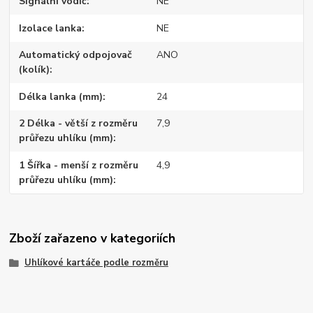
Signální vodič
NE
Izolace lanka
NE
Automatický odpojovač
ANO
(kolík)
Délka lanka (mm)
24
2 Délka - větší z rozměru
7,9
průřezu uhlíku (mm)
1 Šířka - menší z rozměru
4,9
průřezu uhlíku (mm)
Zboží zařazeno v kategoriích
Uhlíkové kartáče podle rozměru