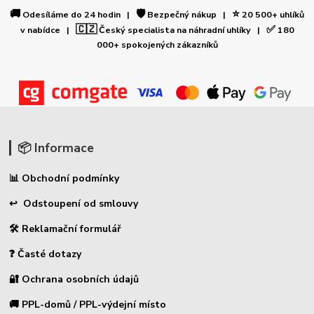
🚚
🛡️
⭐
Odesíláme do 24 hodin |
Bezpečný nákup |
20 500+ uhlíků
🇨🇿
✅
v nabídce |
Český specialista na náhradní uhlíky |
180
000+ spokojených zákazníků
📦 Informace
📊 Obchodní podmínky
↩ Odstoupení od smlouvy
🛠 Reklamační formulář
❓ Časté dotazy
🔐 Ochrana osobních údajů
🚚 PPL-domů / PPL-výdejní místo