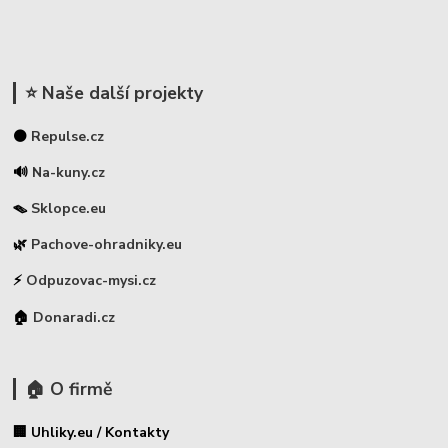
⭐ Naše další projekty
⚫
Repulse.cz
🔊
Na-kuny.cz
🪤
Sklopce.eu
🌿
Pachove-ohradniky.eu
⚡
Odpuzovac-mysi.cz
🏠
Donaradi.cz
🏠 O firmě
🏢 Uhliky.eu / Kontakty