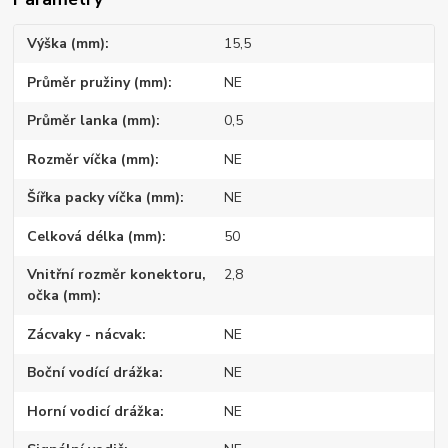
Výška (mm)
15,5
Průměr pružiny (mm)
NE
Průměr lanka (mm)
0,5
Rozměr víčka (mm)
NE
Šířka packy víčka (mm)
NE
Celková délka (mm)
50
Vnitřní rozměr konektoru,
2,8
očka (mm)
Zácvaky - nácvak
NE
Boční vodící drážka
NE
Horní vodicí drážka
NE