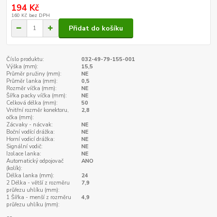
194 Kč
160 Kč
bez DPH
Přidat do košíku
Číslo produktu:
032-49-79-155-001
Výška (mm):
15,5
Průměr pružiny (mm):
NE
Průměr lanka (mm):
0,5
Rozměr víčka (mm):
NE
Šířka packy víčka (mm):
NE
Celková délka (mm):
50
Vnitřní rozměr konektoru,
2,8
očka (mm):
Zácvaky - nácvak:
NE
Boční vodící drážka:
NE
Horní vodicí drážka:
NE
Signální vodič:
NE
Izolace lanka:
NE
Automatický odpojovač
ANO
(kolík):
Délka lanka (mm):
24
2 Délka - větší z rozměru
7,9
průřezu uhlíku (mm):
1 Šířka - menší z rozměru
4,9
průřezu uhlíku (mm):