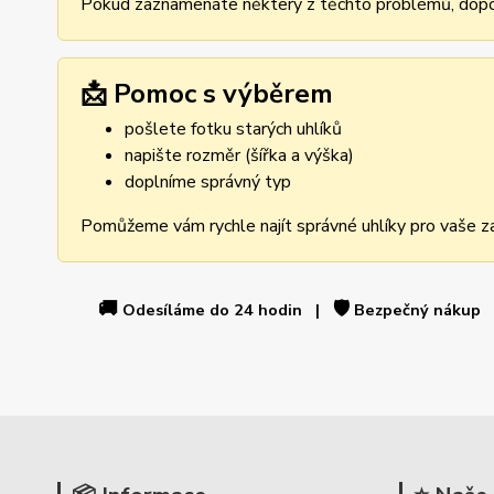
Pokud zaznamenáte některý z těchto problémů, dopor
📩 Pomoc s výběrem
pošlete fotku starých uhlíků
napište rozměr (šířka a výška)
doplníme správný typ
Pomůžeme vám rychle najít správné uhlíky pro vaše za
🚚
🛡️
Odesíláme do 24 hodin |
Bezpečný nákup