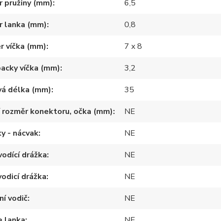
 pružiny (mm)
6,5
r lanka (mm)
0,8
r víčka (mm)
7 x 8
packy víčka (mm)
3,2
vá délka (mm)
35
í rozměr konektoru, očka (mm)
NE
y - nácvak
NE
vodící drážka
NE
vodicí drážka
NE
ní vodič
NE
e lanka
NE