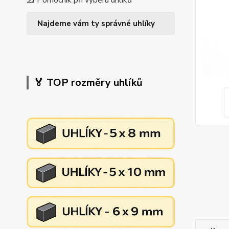
📐 Pomocník při výběru uhlíků
Najdeme vám ty správné uhlíky
🏅 TOP rozměry uhlíků