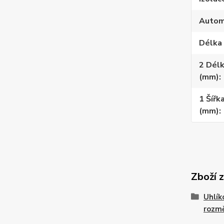
Automa
Délka
2 Délk
(mm)
1 Šířk
(mm)
Zboží 
Uhlík
rozm