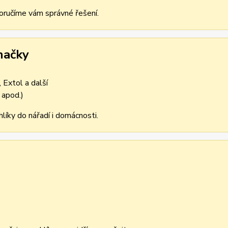
oporučíme vám správné řešení.
načky
 Extol a další
 apod.)
líky do nářadí i domácnosti.