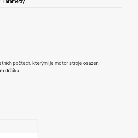
Parametry
ních počtech, kterými je motor stroje osazen.
ém držáku.