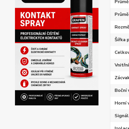
Průměr
Průmě
Rozmě
Šířka 
Celko
Vnitřn
Zácvak
Boční 
Horní 
Signál
Izolac