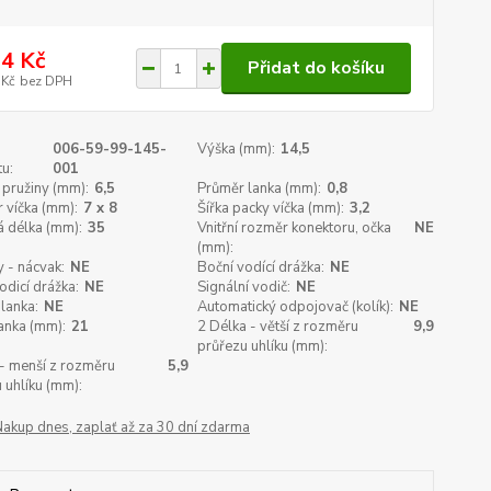
4 Kč
Přidat do košíku
 Kč
bez DPH
006-59-99-145-
Výška (mm):
14,5
u:
001
pružiny (mm):
6,5
Průměr lanka (mm):
0,8
 víčka (mm):
7 x 8
Šířka packy víčka (mm):
3,2
 délka (mm):
35
Vnitřní rozměr konektoru, očka
NE
(mm):
 - nácvak:
NE
Boční vodící drážka:
NE
odicí drážka:
NE
Signální vodič:
NE
 lanka:
NE
Automatický odpojovač (kolík):
NE
anka (mm):
21
2 Délka - větší z rozměru
9,9
průřezu uhlíku (mm):
 - menší z rozměru
5,9
 uhlíku (mm):
Nakup dnes, zaplať až za 30 dní zdarma