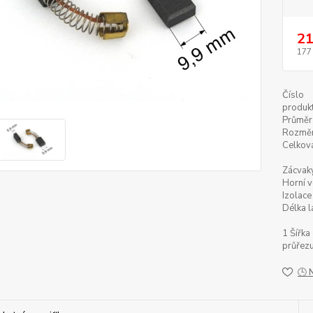
21
177
Číslo
produkt
Průměr 
Rozměr
Celková
Zácvaky
Horní v
Izolace
Délka l
1 Šířka
průřezu
🕒 