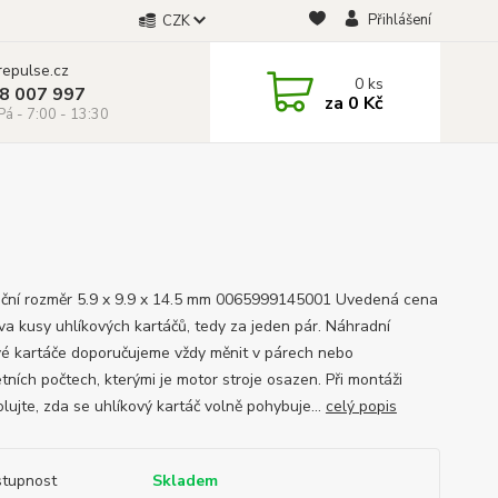
Přihlášení
CZK
repulse.cz
0
ks
28 007 997
za
0 Kč
á - 7:00 - 13:30
ační rozměr 5.9 x 9.9 x 14.5 mm 0065999145001 Uvedená cena
dva kusy uhlíkových kartáčů, tedy za jeden pár. Náhradní
vé kartáče doporučujeme vždy měnit v párech nebo
tních počtech, kterými je motor stroje osazen. Při montáži
lujte, zda se uhlíkový kartáč volně pohybuje...
celý popis
tupnost
Skladem