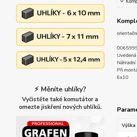
Kompl
Komple
orientačn
006599
Uvedená c
Náhradní 
Při montá
6x10
⚡ Měníte uhlíky?
Vyčistěte také komutátor a
omezte jiskření nových uhlíků.
Param
Výška