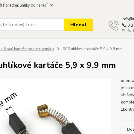
 Poradna: uhlíky do nářadí
info@
Hledat
📞 7
⏰ Po-P
hlíkové kartáče podle rozměru
006 uhlíkové kartáče 5,9 x 9,9 mm
uhlíkové kartáče 5,9 x 9,9 mm
orient
je za 
uhlíko
komple
zkontro
Dos