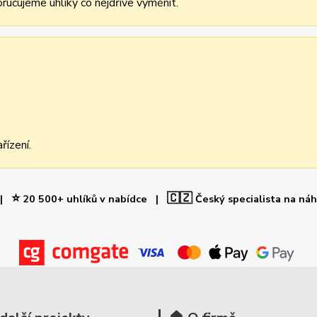
učujeme uhlíky co nejdříve vyměnit.
řízení.
⭐
🇨🇿
 |
20 500+ uhlíků v nabídce |
Český specialista na ná