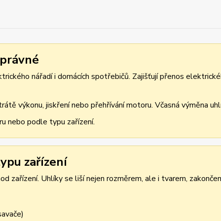
správné
rického nářadí i domácích spotřebičů. Zajišťují přenos elektrické
átě výkonu, jiskření nebo přehřívání motoru. Včasná výměna uhlík
ru nebo podle typu zařízení.
ypu zařízení
d zařízení. Uhlíky se liší nejen rozměrem, ale i tvarem, zakonče
ysavače)