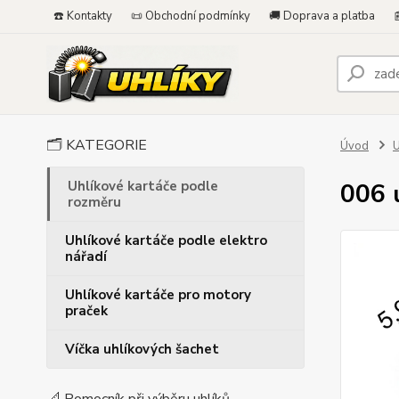
☎️ Kontakty
📜 Obchodní podmínky
🚚 Doprava a platba

🗂️ KATEGORIE
Úvod
U
Uhlíkové kartáče podle
006 
rozměru
Uhlíkové kartáče podle elektro
nářadí
Uhlíkové kartáče pro motory
praček
Víčka uhlíkových šachet