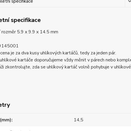
etní specifikace
tní specifikace
í rozměr 5.9 x 9.9 x 14.5 mm
9145001
ena je za dva kusy uhlíkových kartáčů, tedy za jeden pár.
uhlíkové kartáče doporučujeme vždy měnit v párech nebo komplet
ži zkontrolujte, zda se uhlíkový kartáč volně pohybuje v uhlíkov
etry
 (mm)
14,5