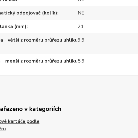
tický odpojovač (kolík)
NE
 lanka (mm)
21
a - větší z rozměru průřezu uhlíku
9,9
a - menší z rozměru průřezu uhlíku
5,9
zařazeno v kategoriích
ové kartáče podle
ěru